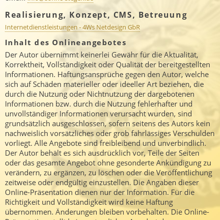
Realisierung, Konzept, CMS, Betreuung
Internetdienstleistungen - 4Ws Netdesign GbR
Inhalt des Onlineangebotes
Der Autor übernimmt keinerlei Gewähr für die Aktualität,
Korrektheit, Vollständigkeit oder Qualität der bereitgestellten
Informationen. Haftungsansprüche gegen den Autor, welche
sich auf Schäden materieller oder ideeller Art beziehen, die
durch die Nutzung oder Nichtnutzung der dargebotenen
Informationen bzw. durch die Nutzung fehlerhafter und
unvollständiger Informationen verursacht wurden, sind
grundsätzlich ausgeschlossen, sofern seitens des Autors kein
nachweislich vorsätzliches oder grob fahrlässiges Verschulden
vorliegt. Alle Angebote sind freibleibend und unverbindlich.
Der Autor behält es sich ausdrücklich vor, Teile der Seiten
oder das gesamte Angebot ohne gesonderte Ankündigung zu
verändern, zu ergänzen, zu löschen oder die Veröffentlichung
zeitweise oder endgültig einzustellen. Die Angaben dieser
Online-Präsentation dienen nur der Information. Für die
Richtigkeit und Vollständigkeit wird keine Haftung
übernommen. Änderungen bleiben vorbehalten. Die Online-